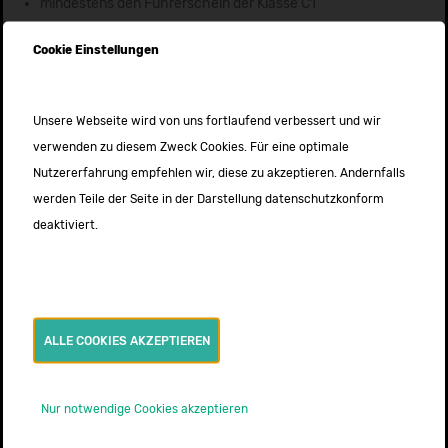
mindestens den Führerschein der Klasse C1
Physische und psychische Belastbarkeit
Cookie Einstellungen
Einwandfreies polizeiliches Führungszeugnis
Gute Deutschkenntnisse in Wort und Schrift
Wir legen großen Wert auf ein freundliches und gepflegtes
Unsere Webseite wird von uns fortlaufend verbessert und wir
Erscheinungsbild unserer Mitarbeiter
verwenden zu diesem Zweck Cookies. Für eine optimale
Verantwortungsbewusstsein, Empathie, Motivation und
Nutzererfahrung empfehlen wir, diese zu akzeptieren. Andernfalls
Flexibilität
werden Teile der Seite in der Darstellung datenschutzkonform
deaktiviert.
ALLE COOKIES AKZEPTIEREN
Damit überzeugen wir dich:
Ein Arbeitsklima in einem vielseitigen Team, das von
Nur notwendige Cookies akzeptieren
gegenseitiger Wertschätzung und Unterstützung geprägt ist
Wir honorieren Engagement und Leistungsbereitschaft.