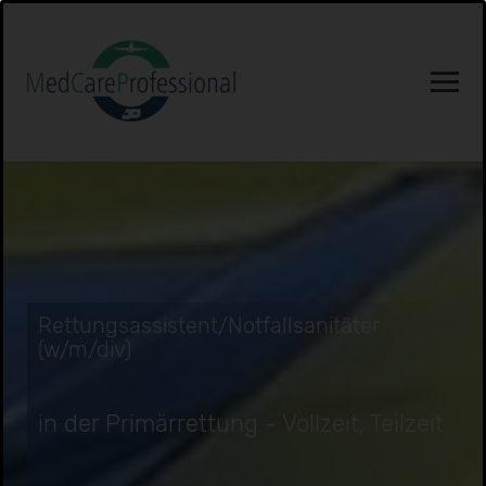
Rettungsassistent/Notfallsanitäter
(w/m/div)
in der Primärrettung - Vollzeit, Teilzeit