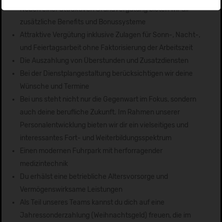
Neben einer attraktiven Grundvergütung bieten wir dir
zusätzliche Benefits und Bonussysteme
Attraktive Vergütung inklusive Zulagen für Sonn-, Nacht-,
und Feiertagsarbeit ohne Faktorisierung der Arbeitszeit
Die Auszahlung von Überstunden und Zusatzdiensten
Bei der Dienstplangestaltung berücksichtigen wir deine
Wünsche und Termine
Bei uns steht nicht nur die Gegenwart im Fokus, sondern
auch deine berufliche Zukunft. Im Rahmen unserer
Personalentwicklung bieten wir dir ein vielseitiges und
interessantes Fort- und Weiterbildungsspektrum
Einen modernen Fuhrpark mit herforragender
medizintechnik
Du erhälst eine betriebliche Altersvorsorge und
Vermögenswirksame Leistungen
Als Teil unseres Teams kannst du dich auf eine
Jahressonderzahlung (Weihnachtsgeld) freuen, die im