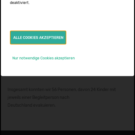
deaktiviert.
aus wurden die Passagiere mithilfe
von bodengebundenen Transportmitteln von
MedCareProfessional, vom ASB Bochum und dem
DRK Haspe und Hagen in die Flüchtlingserstaufnahme nach
Bochum transportiert.
ALLE COOKIES AKZEPTIEREN
Am Dienstag startete das zweite Flugzeug mit einer
ehrenamtlichen Crew von
Nur notwendige Cookies akzeptieren
der Deutschen Flug-Ambulanz und flog 27 Personen von
Moldawien nach Baden-Baden.
Insgesamt konnten wir 56 Personen, davon 24 Kinder mit
jeweils einer Begleitperson nach
Deutschland evakuieren.