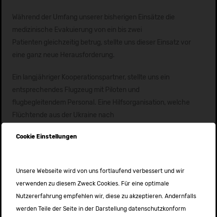
Während der Umfang unserer bisherigen Einsätze die
medizinische Evakuierung von ein bis zwei
Patienten gleichzeitig betrug, stellte uns dieser Einsatz vor
eine ganz neue Herausforderung.
Ein langjähriger Kooperationspartner, stellte uns ein
entsprechendes Flugzeug mit Piloten und
flugbegleitendem Personal. Eine Hilfsorganisation, welche
Flüchtende aus der Ukraine nach
Moldawien evakuiert, half uns bei der Organisation der
Cookie Einstellungen
weiterführenden Evakuierung nach
Deutschland.
Unsere Webseite wird von uns fortlaufend verbessert und wir
verwenden zu diesem Zweck Cookies. Für eine optimale
Am Montag startete das erste Flugzeug mit einer
Nutzererfahrung empfehlen wir, diese zu akzeptieren. Andernfalls
ehrenamtlichen Crew der Deutschen Flug-Ambulanz
werden Teile der Seite in der Darstellung datenschutzkonform
und flog 29 Personen von Moldawien nach Dortmund. Von dort