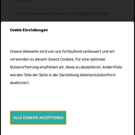
Diese Erweiterung unserer Fahrzeugflotte stärkt
unsere Einsatzbereitschaft und Flexibilität, sodass wir
auf zukünftige Herausforderungen noch besser
Cookie Einstellungen
vorbereitet sind.
Unsere Webseite wird von uns fortlaufend verbessert und wir
Weitere News
verwenden zu diesem Zweck Cookies. Für eine optimale
Ausbildung zum Notfallsanitäter*in 2026
Nutzererfahrung empfehlen wir, diese zu akzeptieren. Andernfalls
19. MÄRZ 2026
werden Teile der Seite in der Darstellung datenschutzkonform
deaktiviert.
Intensivtransportkurs nach DIVI – Termine
2026
24. OKTOBER 2025
Neuer Intensivtransportwagen
ALLE COOKIES AKZEPTIEREN
24. JULI 2025