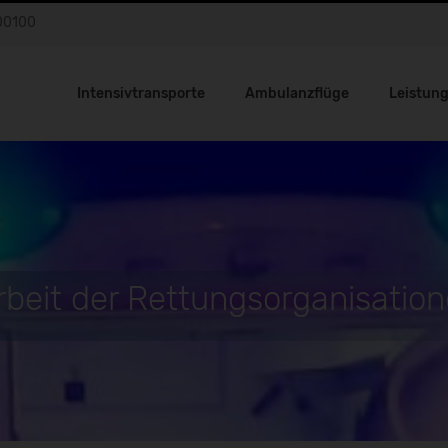
00100
Intensivtransporte
Ambulanzflüge
Leistun
eit der Rettungsorganisatio