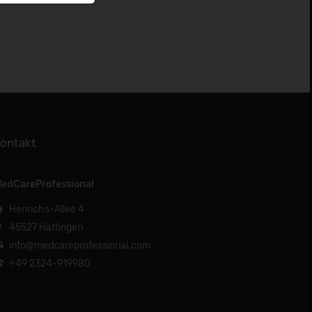
ontakt
edCareProfessional
Henrichs-Allee 4
45527 Hattingen
info@medcareprofessional.com
+49 2324-919980