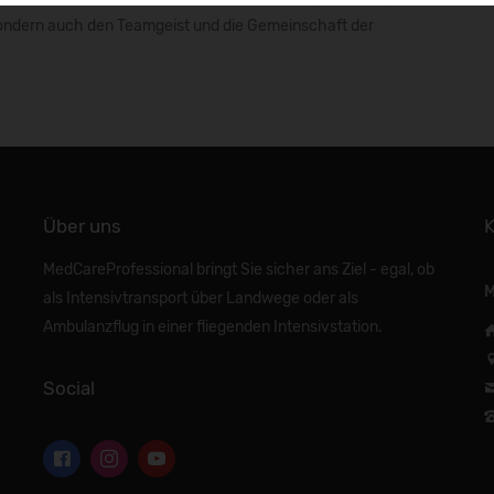
 sondern auch den Teamgeist und die Gemeinschaft der
Über uns
K
MedCareProfessional bringt Sie sicher ans Ziel - egal, ob
M
als Intensivtransport über Landwege oder als
Ambulanzflug in einer fliegenden Intensivstation.
Social