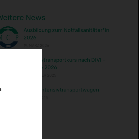
Weitere News
Ausbildung zum Notfallsanitäter*in
2026
19. MÄRZ 2026
Intensivtransportkurs nach DIVI –
Termine 2026
24. OKTOBER 2025
Neuer Intensivtransportwagen
s
24. JULI 2025