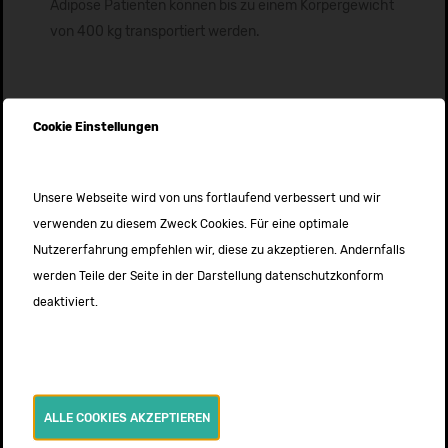
Adipöse Patienten können bis zu einem Körpergewicht
von 400 kg transportiert werden.
Cookie Einstellungen
Weitere News
Ausbildung zum Notfallsanitäter*in 2026
19. MÄRZ 2026
Unsere Webseite wird von uns fortlaufend verbessert und wir
verwenden zu diesem Zweck Cookies. Für eine optimale
Intensivtransportkurs nach DIVI – Termine
Nutzererfahrung empfehlen wir, diese zu akzeptieren. Andernfalls
2026
werden Teile der Seite in der Darstellung datenschutzkonform
24. OKTOBER 2025
deaktiviert.
Neuer Intensivtransportwagen
24. JULI 2025
ALLE COOKIES AKZEPTIEREN