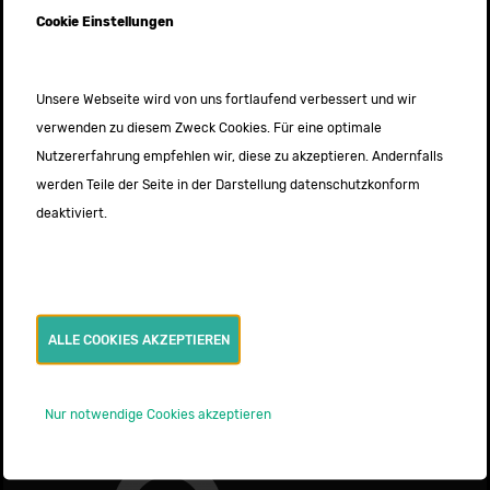
Weitere News
Cookie Einstellungen
Ausbildung zum Notfallsanitäter*in 2026
19. MÄRZ 2026
Unsere Webseite wird von uns fortlaufend verbessert und wir
verwenden zu diesem Zweck Cookies. Für eine optimale
Intensivtransportkurs nach DIVI – Termine
Nutzererfahrung empfehlen wir, diese zu akzeptieren. Andernfalls
2026
24. OKTOBER 2025
werden Teile der Seite in der Darstellung datenschutzkonform
deaktiviert.
Neuer Intensivtransportwagen
24. JULI 2025
ALLE COOKIES AKZEPTIEREN
Nur notwendige Cookies akzeptieren