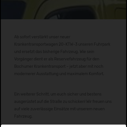
Ab sofort verstärkt unser neuer
Krankentransportwagen 20-KTW-3 unseren Fuhrpark
und ersetzt das bisherige Fahrzeug. Wie sein
Vorgänger dient er als Reservefahrzeug für den
Bochumer Krankentransport – jetzt aber mit noch
modernerer Ausstattung und maximalem Komfort.
Ein weiterer Schritt, um euch sicher und bestens
ausgerüstet auf die Straße zu schicken! Wir freuen uns
auf viele zuverlässige Einsätze mit unserem neuen
Fahrzeug.