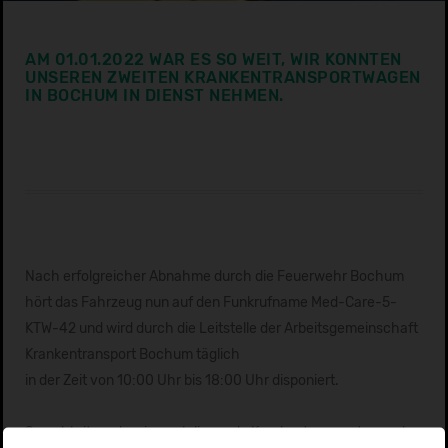
AM 01.01.2022 WAR ES SO WEIT, WIR KONNTEN
UNSEREN ZWEITEN KRANKENTRANSPORTWAGEN
IN BOCHUM IN DIENST NEHMEN.
Nach erfolgreicher Abnahme durch die Feuerwehr Bochum
hört das Fahrzeug nun auf den Funkrufname Med-Care-5-
KTW-42 und wird durch die Leitstelle der Arbeitsgemeinschaft
Krankentransport Bochum täglich
in der Zeit von 10:00 Uhr bis 18:00 Uhr disponiert.
Sowohl sitzende wie auch liegende Krankentransporte werden