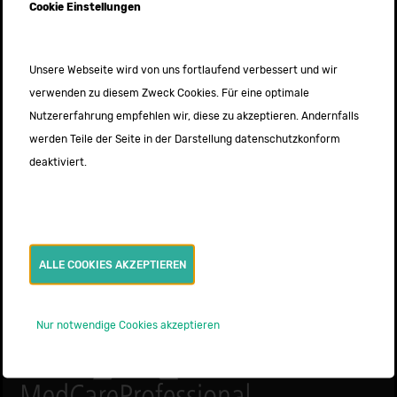
Cookie Einstellungen
durchgeführt. Auch der Transport von infektiösen Patienten
gehört zu unseren täglichen Aufgaben.
Unsere Webseite wird von uns fortlaufend verbessert und wir
verwenden zu diesem Zweck Cookies. Für eine optimale
Information:
Nutzererfahrung empfehlen wir, diese zu akzeptieren. Andernfalls
Zur Arbeitsgemeinschaft Krankentransport Bochum gehören
werden Teile der Seite in der Darstellung datenschutzkonform
folgende Hilfsorganisationen und Unternehmen:
deaktiviert.
Arbeiter Samariter Bund, Die Johanniter, MedCareProfessional,
Krankentarnsporte Kröger, Sani Car. Die gemeinsame Leitstelle
befindet sich bei dem ASB - Bochum.
Gemeinsam Hand in Hand für Bochum
ALLE COOKIES AKZEPTIEREN
Nur notwendige Cookies akzeptieren