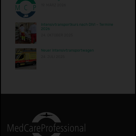
19. MÄRZ 2026
Intensivtransportkurs nach DIVI – Termine
2026
24. OKTOBER 2025
Neuer Intensivtransportwagen
24. JULI 2025