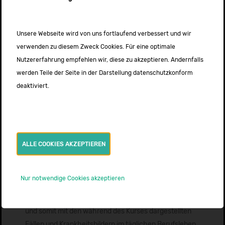
Patienten. Die Unterbrechung der Zufuhr eines
lebenswichtigen Kreislauf-Medikamentes oder ein
Druckverlust im Beatmungssystem kann bereits
Unsere Webseite wird von uns fortlaufend verbessert und wir
tödlich sein.
verwenden zu diesem Zweck Cookies. Für eine optimale
Nutzererfahrung empfehlen wir, diese zu akzeptieren. Andernfalls
Gemeinsam mit den Instruktoren und den jeweiligen
werden Teile der Seite in der Darstellung datenschutzkonform
Teilnehmern der Szenarien wird die geschulte Sequenz
deaktiviert.
detailliert analysiert und nachbesprochen. Dieses
„Debriefing“ zeigt zum einen
Verbesserungsmöglichkeiten auf, zum anderen werden
Charts für routinierte Handlungsabläufe an die Hand
ALLE COOKIES AKZEPTIEREN
gegeben.
Die Instruktoren und Dozenten im Kurs sind durchweg
Nur notwendige Cookies akzeptieren
Mitarbeiter von Krankenhäusern der
Maximalversorgung und Intensivverlegungsdiensten
und somit mit den während des Kurses dargestellten
Fällen und Krankheitsbildern im täglichen Berufsleben