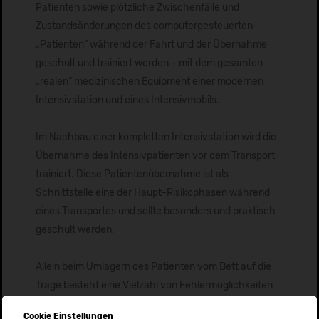
Patienten sowie plötzliche Zwischenfälle und
Zustandsänderungen des computergesteuerten
„Patienten“ während der Fahrt und der Übernahme
geschult und trainiert werden – mit dem gesamten
„realen“ medizinischen Equipment einer modernen
Intensivstation und eines Intensivmobils.
Im Nachbau einer kompletten Intensivstation wird die
Übernahme des Intensivpatienten vor dem Transport
trainiert. Diese Patientenübernahme ist als
Schnittstelle eine der Haupt-Risikophasen während
eines Transportes und sollte besonders und praktisch
geschult werden.
Allein beim Umlagern des Patienten vom Bett auf die
Trage besteht eine Vielzahl von Fehlermöglichkeiten
und damit erheblichen Gefährdungen für den
Cookie Einstellungen