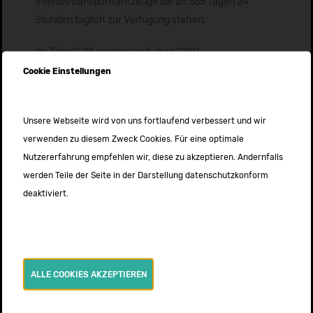
Intensivtransportfahrzeuge die an 365 Tagen 24
Stunden täglich zur Verfügung stehen.
Im Jahr 2018 wurden weit über 2200
Intensivtransporte mit kritisch kranken Patienten von
Cookie Einstellungen
Klinik zu Klinik durchgeführt.
Unsere Webseite wird von uns fortlaufend verbessert und wir
Weitere News
verwenden zu diesem Zweck Cookies. Für eine optimale
Ausbildung zum Notfallsanitäter*in 2026
Nutzererfahrung empfehlen wir, diese zu akzeptieren. Andernfalls
19. MÄRZ 2026
werden Teile der Seite in der Darstellung datenschutzkonform
deaktiviert.
Intensivtransportkurs nach DIVI – Termine
2026
24. OKTOBER 2025
Neuer Intensivtransportwagen
ALLE COOKIES AKZEPTIEREN
24. JULI 2025