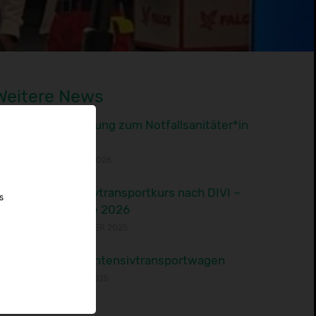
Weitere News
Ausbildung zum Notfallsanitäter*in
2026
19. MÄRZ 2026
Intensivtransportkurs nach DIVI –
s
Termine 2026
24. OKTOBER 2025
Neuer Intensivtransportwagen
24. JULI 2025