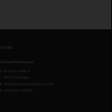
ontakt
edCareProfessional
Henrichs-Allee 4
45527 Hattingen
info@medcareprofessional.com
+49 2324-919980