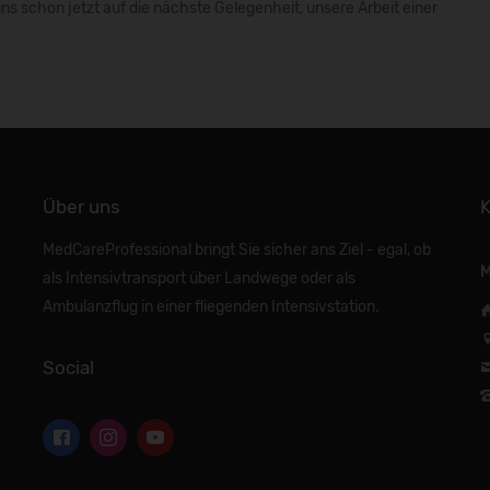
 uns schon jetzt auf die nächste Gelegenheit, unsere Arbeit einer
Über uns
K
MedCareProfessional bringt Sie sicher ans Ziel - egal, ob
M
als Intensivtransport über Landwege oder als
Ambulanzflug in einer fliegenden Intensivstation.
Social