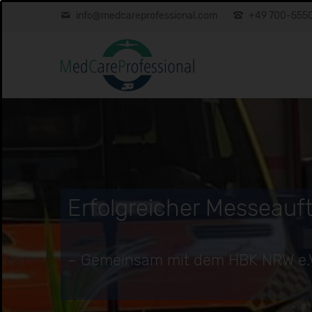
info@medcareprofessional.com
+49 700-555
Erfolgreicher Messeauft
– Gemeinsam mit dem HBK NRW e.