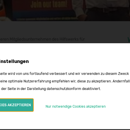
ren Mitgliedsunternehmen des Hilfswerks für
ungsdienste Nordrhein-Westfalen e.V. (HBK NRW e.V.) auf der
instellungen
serer Staffel sowie ein Intensivtransportwagen (ITW). Diese
eite wird von uns fortlaufend verbessert und wir verwenden zu diesem Zweck
 sich, sondern boten den Besucherinnen und Besuchern auch
 eine optimale Nutzererfahrung empfehlen wir, diese zu akzeptieren. Andernfall
und das vielseitige Engagement des HBK NRW e.V. im
 der Seite in der Darstellung datenschutzkonform deaktiviert.
annende Gespräche und neue Kontakte, sondern zeigte auch
KIES AKZEPTIEREN
Nur notwendige Cookies akzeptieren
 privaten Rettungsdiensten und weiteren Akteuren im