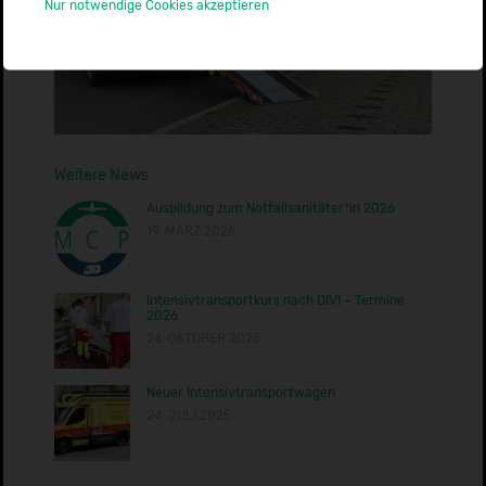
Nur notwendige Cookies akzeptieren
Weitere News
Ausbildung zum Notfallsanitäter*in 2026
19. MÄRZ 2026
Intensivtransportkurs nach DIVI – Termine
2026
24. OKTOBER 2025
Neuer Intensivtransportwagen
24. JULI 2025