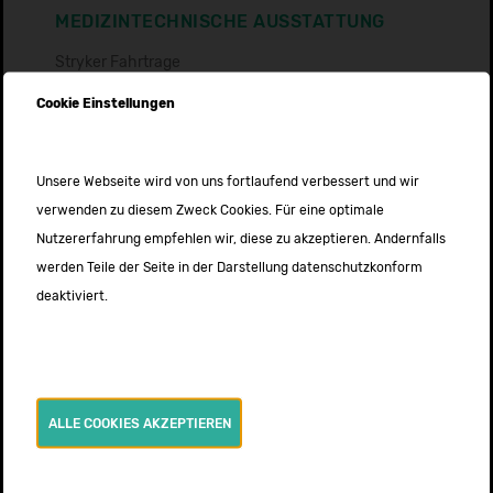
MEDIZINTECHNISCHE AUSSTATTUNG
Stryker Fahrtrage
Kinderrückhaltesystem
Cookie Einstellungen
Schnitzer Vakuummatratze
Tragestuhl
2.000 Liter Stationärer Sauerstoff
Unsere Webseite wird von uns fortlaufend verbessert und wir
400 Liter transportabler Sauerstoff
verwenden zu diesem Zweck Cookies. Für eine optimale
Medumat easy Beatmungsgerät
Nutzererfahrung empfehlen wir, diese zu akzeptieren. Andernfalls
Überwachungsmonitor (MEDUCORE)
werden Teile der Seite in der Darstellung datenschutzkonform
Absaugpumpe Accuvac Rescue
deaktiviert.
Braun Perfusor
Notfallrucksack nach DIN1789
ALLE COOKIES AKZEPTIEREN