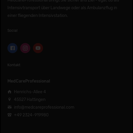
MedCareProfessional bringt Sie sicher ans Ziel - egal, ob als
Intensivtransport über Landwege oder als Ambulanzflug in
einer fliegenden Intensivstation.
Social
Kontakt
MedCareProfessional
Henrichs-Allee 4
45527 Hattingen
info@medcareprofessional.com
+49 2324-919980